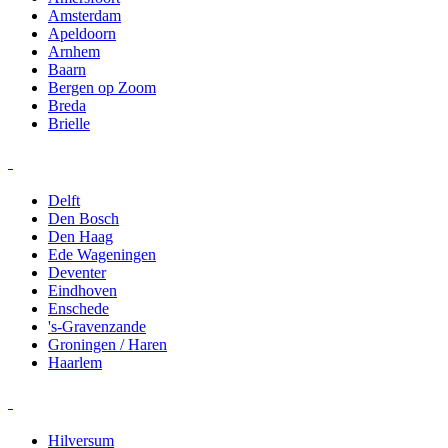
Amsterdam
Apeldoorn
Arnhem
Baarn
Bergen op Zoom
Breda
Brielle
Delft
Den Bosch
Den Haag
Ede Wageningen
Deventer
Eindhoven
Enschede
's-Gravenzande
Groningen / Haren
Haarlem
Hilversum