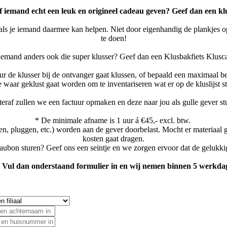
ief iemand echt een leuk en origineel cadeau geven? Geef dan een kl
 als je iemand daarmee kan helpen. Niet door eigenhandig de plankjes op
te doen!
iemand anders ook die super klusser? Geef dan een Klusbakfiets Klusc
uur de klusser bij de ontvanger gaat klussen, of bepaald een maximaal be
aar geklust gaat worden om te inventariseren wat er op de kluslijst s
eraf zullen we een factuur opmaken en deze naar jou als gulle gever st
* De minimale afname is 1 uur á €45,- excl. btw.
ven, pluggen, etc.) worden aan de gever doorbelast. Mocht er materiaa
kosten gaat dragen.
deaubon sturen? Geef ons een seintje en we zorgen ervoor dat de geluk
 Vul dan onderstaand formulier in en wij nemen binnen 5 werkdage