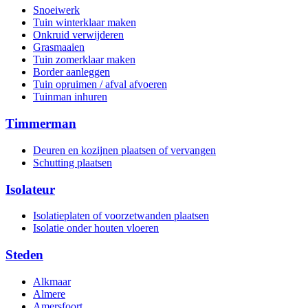
Snoeiwerk
Tuin winterklaar maken
Onkruid verwijderen
Grasmaaien
Tuin zomerklaar maken
Border aanleggen
Tuin opruimen / afval afvoeren
Tuinman inhuren
Timmerman
Deuren en kozijnen plaatsen of vervangen
Schutting plaatsen
Isolateur
Isolatieplaten of voorzetwanden plaatsen
Isolatie onder houten vloeren
Steden
Alkmaar
Almere
Amersfoort