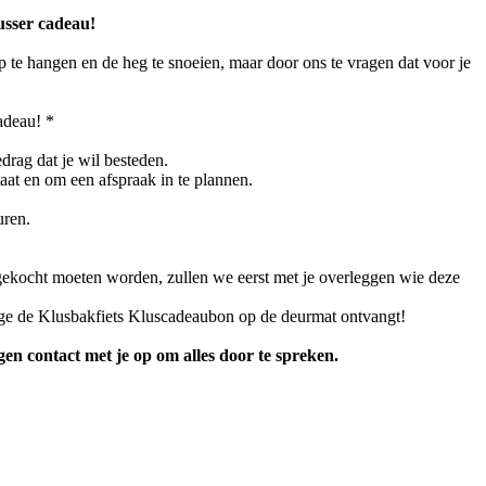
usser cadeau!
 te hangen en de heg te snoeien, maar door ons te vragen dat voor je
adeau! *
drag dat je wil besteden.
taat en om een afspraak in te plannen.
uren.
l gekocht moeten worden, zullen we eerst met je overleggen wie deze
kige de Klusbakfiets Kluscadeaubon op de deurmat ontvangt!
n contact met je op om alles door te spreken.