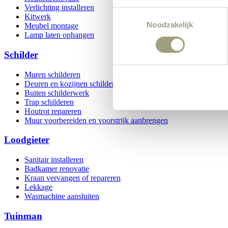
Verlichting installeren
Consent
Kitwerk
Noodzakelijk
Selection
Meubel montage
Lamp laten ophangen
Schilder
Muren schilderen
Deuren en kozijnen schilderen
Buiten schilderwerk
Trap schilderen
Houtrot repareren
Muur voorbereiden en voorstrijk aanbrengen
Loodgieter
Sanitair installeren
Badkamer renovatie
Kraan vervangen of repareren
Lekkage
Wasmachine aansluiten
Tuinman