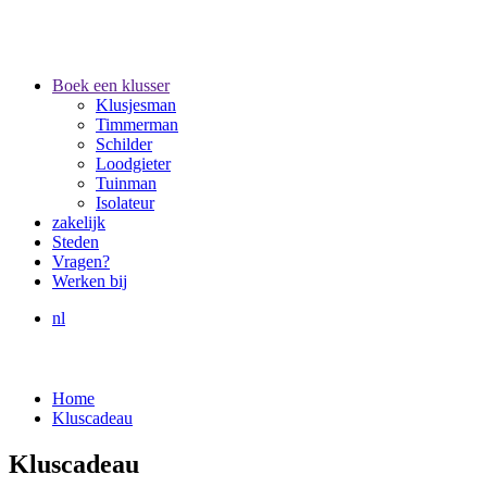
Boek een klusser
Klusjesman
Timmerman
Schilder
Loodgieter
Tuinman
Isolateur
zakelijk
Steden
Vragen?
Werken bij
nl
Home
Kluscadeau
Kluscadeau