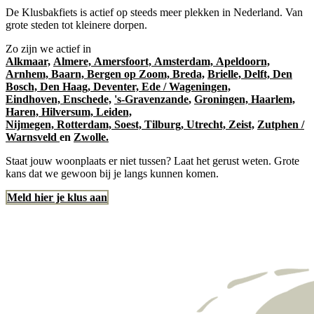
De Klusbakfiets is actief op steeds meer plekken in Nederland. Van
grote steden tot kleinere dorpen.
Zo zijn we actief in
Alkmaar,
Almere,
Amersfoort,
Amsterdam,
Apeldoorn,
Arnhem,
Baarn,
Bergen op Zoom,
Breda,
Brielle,
Delft,
Den
Bosch,
Den Haag,
Deventer,
Ede / Wageningen,
Eindhoven,
Enschede,
's-Gravenzande
,
Groningen,
Haarlem,
Haren,
Hilversum,
Leiden,
Nijmegen,
Rotterdam,
Soest,
Tilburg,
Utrecht,
Zeist,
Zutphen /
Warnsveld
en
Zwolle.
Staat jouw woonplaats er niet tussen? Laat het gerust weten. Grote
kans dat we gewoon bij je langs kunnen komen.
Meld hier je klus aan