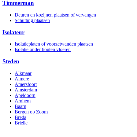
Timmerman
Deuren en kozijnen plaatsen of vervangen
Schutting plaatsen
Isolateur
Isolatieplaten of voorzetwanden plaatsen
Isolatie onder houten vloeren
Steden
Alkmaar
Almere
Amersfoort
Amsterdam
Apeldoorn
Arnhem
Baarn
Bergen op Zoom
Breda
Brielle