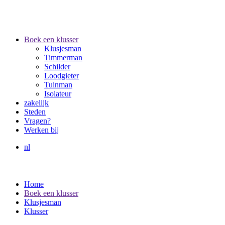
Boek een klusser
Klusjesman
Timmerman
Schilder
Loodgieter
Tuinman
Isolateur
zakelijk
Steden
Vragen?
Werken bij
nl
Home
Boek een klusser
Klusjesman
Klusser