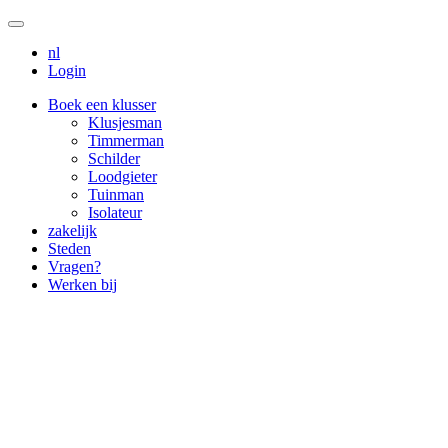
nl
Login
Boek een klusser
Klusjesman
Timmerman
Schilder
Loodgieter
Tuinman
Isolateur
zakelijk
Steden
Vragen?
Werken bij