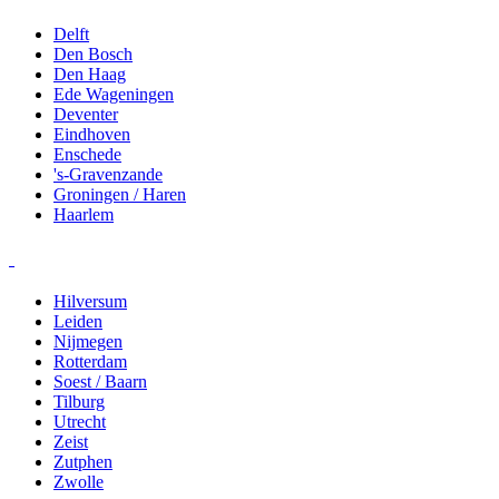
Delft
Den Bosch
Den Haag
Ede Wageningen
Deventer
Eindhoven
Enschede
's-Gravenzande
Groningen / Haren
Haarlem
Hilversum
Leiden
Nijmegen
Rotterdam
Soest / Baarn
Tilburg
Utrecht
Zeist
Zutphen
Zwolle