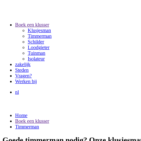
Boek een klusser
Klusjesman
Timmerman
Schilder
Loodgieter
Tuinman
Isolateur
zakelijk
Steden
Vragen?
Werken bij
nl
Home
Boek een klusser
Timmerman
Goede timmerman nodig? Onze klusjesmann