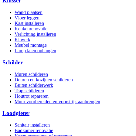
Klusser
Wand plaatsen
Vloer leggen
Kast installeren
Keukenrenovatie
Verlichting installeren
Kitwerk
Meubel montage
Lamp laten ophangen
Schilder
Muren schilderen
Deuren en kozijnen schilderen
Buiten schilderwerk
Trap schilderen
Houtrot repareren
Muur voorbereiden en voorstrijk aanbrengen
Loodgieter
Sanitair installeren
Badkamer renovatie
Kraan vervangen of repareren