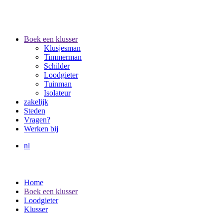
Boek een klusser
Klusjesman
Timmerman
Schilder
Loodgieter
Tuinman
Isolateur
zakelijk
Steden
Vragen?
Werken bij
nl
Home
Boek een klusser
Loodgieter
Klusser