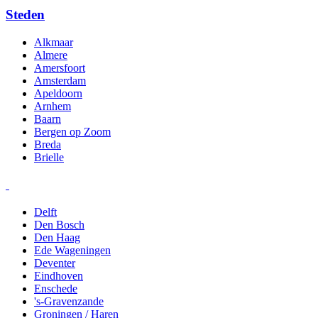
Steden
Alkmaar
Almere
Amersfoort
Amsterdam
Apeldoorn
Arnhem
Baarn
Bergen op Zoom
Breda
Brielle
Delft
Den Bosch
Den Haag
Ede Wageningen
Deventer
Eindhoven
Enschede
's-Gravenzande
Groningen / Haren