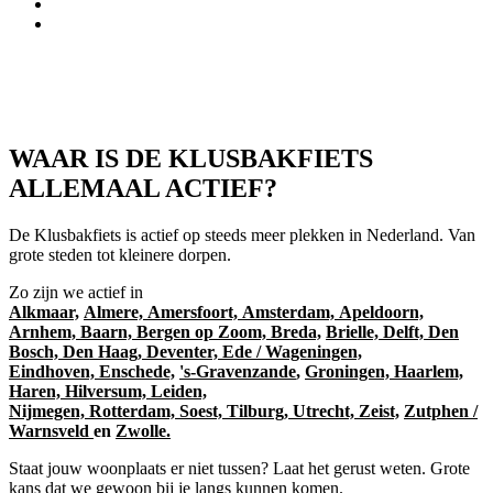
WAAR IS DE KLUSBAKFIETS
ALLEMAAL ACTIEF?
De Klusbakfiets is actief op steeds meer plekken in Nederland. Van
grote steden tot kleinere dorpen.
Zo zijn we actief in
Alkmaar,
Almere,
Amersfoort,
Amsterdam,
Apeldoorn,
Arnhem,
Baarn,
Bergen op Zoom,
Breda,
Brielle,
Delft,
Den
Bosch,
Den Haag,
Deventer,
Ede / Wageningen,
Eindhoven,
Enschede,
's-Gravenzande
,
Groningen,
Haarlem,
Haren,
Hilversum,
Leiden,
Nijmegen,
Rotterdam,
Soest,
Tilburg,
Utrecht,
Zeist,
Zutphen /
Warnsveld
en
Zwolle.
Staat jouw woonplaats er niet tussen? Laat het gerust weten. Grote
kans dat we gewoon bij je langs kunnen komen.