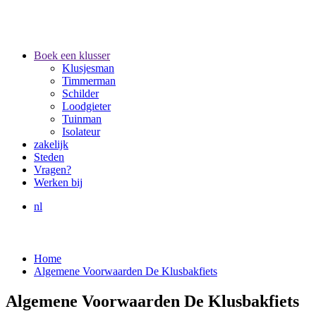
Boek een klusser
Klusjesman
Timmerman
Schilder
Loodgieter
Tuinman
Isolateur
zakelijk
Steden
Vragen?
Werken bij
nl
Home
Algemene Voorwaarden De Klusbakfiets
Algemene Voorwaarden De Klusbakfiets