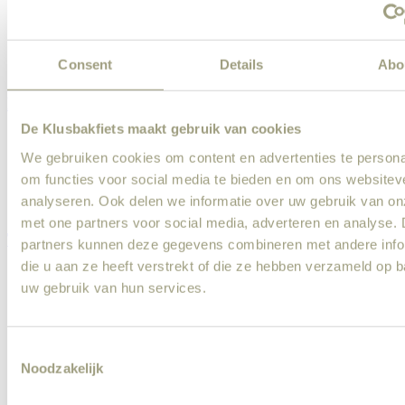
Deuren en kozijnen schilderen
Buiten schilderwerk
Trap schilderen
Houtrot repareren
Consent
Details
Abo
Muur voorbereiden en voorstrijk aanbrengen
Loodgieter
De Klusbakfiets maakt gebruik van cookies
Sanitair installeren
Badkamer renovatie
We gebruiken cookies om content en advertenties te persona
Kraan vervangen of repareren
om functies voor social media te bieden en om ons websitev
Lekkage
analyseren. Ook delen we informatie over uw gebruik van on
Wasmachine aansluiten
met one partners voor social media, adverteren en analyse.
Tuinman
partners kunnen deze gegevens combineren met andere info
die u aan ze heeft verstrekt of die ze hebben verzameld op 
Snoeiwerk
uw gebruik van hun services.
Tuin winterklaar maken
Onkruid verwijderen
Grasmaaien
Tuin zomerklaar maken
Consent
Border aanleggen
Noodzakelijk
Selection
Tuin opruimen / afval afvoeren
Tuinman inhuren