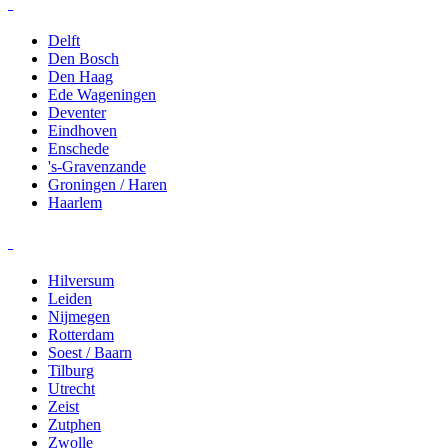
Delft
Den Bosch
Den Haag
Ede Wageningen
Deventer
Eindhoven
Enschede
's-Gravenzande
Groningen / Haren
Haarlem
Hilversum
Leiden
Nijmegen
Rotterdam
Soest / Baarn
Tilburg
Utrecht
Zeist
Zutphen
Zwolle