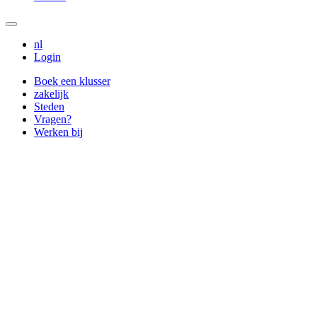
nl
Login
Boek een klusser
zakelijk
Steden
Vragen?
Werken bij