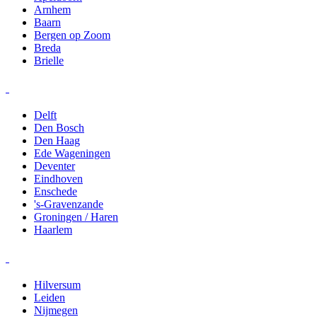
Arnhem
Baarn
Bergen op Zoom
Breda
Brielle
Delft
Den Bosch
Den Haag
Ede Wageningen
Deventer
Eindhoven
Enschede
's-Gravenzande
Groningen / Haren
Haarlem
Hilversum
Leiden
Nijmegen