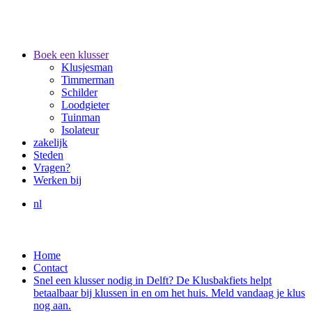
Boek een klusser
Klusjesman
Timmerman
Schilder
Loodgieter
Tuinman
Isolateur
zakelijk
Steden
Vragen?
Werken bij
nl
Home
Contact
Snel een klusser nodig in Delft? De Klusbakfiets helpt
betaalbaar bij klussen in en om het huis. Meld vandaag je klus
nog aan.