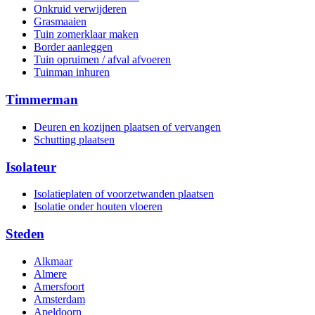
Onkruid verwijderen
Grasmaaien
Tuin zomerklaar maken
Border aanleggen
Tuin opruimen / afval afvoeren
Tuinman inhuren
Timmerman
Deuren en kozijnen plaatsen of vervangen
Schutting plaatsen
Isolateur
Isolatieplaten of voorzetwanden plaatsen
Isolatie onder houten vloeren
Steden
Alkmaar
Almere
Amersfoort
Amsterdam
Apeldoorn