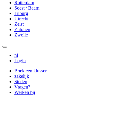
Rotterdam
Soest / Baarn
Tilburg
Utrecht
Zeist
Zutphen
Zwolle
nl
Login
Boek een klusser
zakelijk
Steden
Vragen?
Werken bij