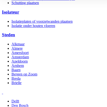
Schutting plaatsen
Isolateur
Isolatieplaten of voorzetwanden plaatsen
Isolatie onder houten vloeren
Steden
Alkmaar
Almere
Amersfoort
Amsterdam
Apeldoorn
Arnhem
Baarn
Bergen op Zoom
Breda
Brielle
Delft
Den Bosch