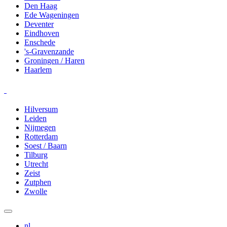
Den Haag
Ede Wageningen
Deventer
Eindhoven
Enschede
's-Gravenzande
Groningen / Haren
Haarlem
Hilversum
Leiden
Nijmegen
Rotterdam
Soest / Baarn
Tilburg
Utrecht
Zeist
Zutphen
Zwolle
nl