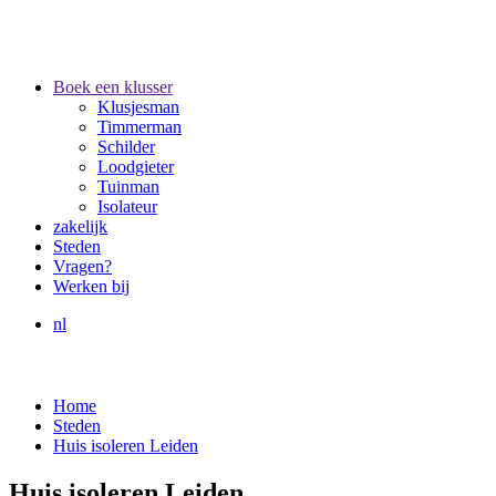
Boek een klusser
Klusjesman
Timmerman
Schilder
Loodgieter
Tuinman
Isolateur
zakelijk
Steden
Vragen?
Werken bij
nl
Home
Steden
Huis isoleren Leiden
Huis isoleren Leiden