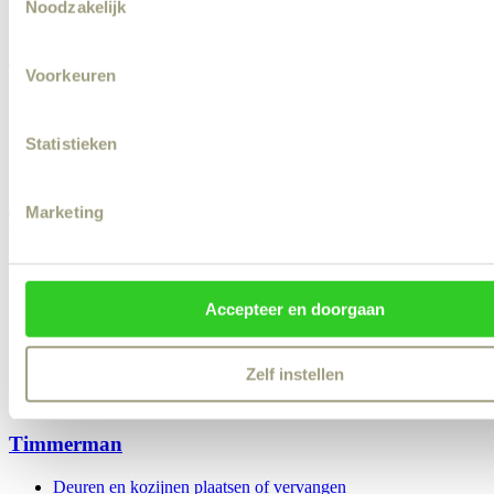
Noodzakelijk
Selection
Muur voorbereiden en voorstrijk aanbrengen
Loodgieter
Voorkeuren
Sanitair installeren
Badkamer renovatie
Kraan vervangen of repareren
Statistieken
Lekkage
Wasmachine aansluiten
Marketing
Tuinman
Snoeiwerk
Tuin winterklaar maken
Onkruid verwijderen
Accepteer en doorgaan
Grasmaaien
Tuin zomerklaar maken
Border aanleggen
Zelf instellen
Tuin opruimen / afval afvoeren
Tuinman inhuren
Timmerman
Deuren en kozijnen plaatsen of vervangen