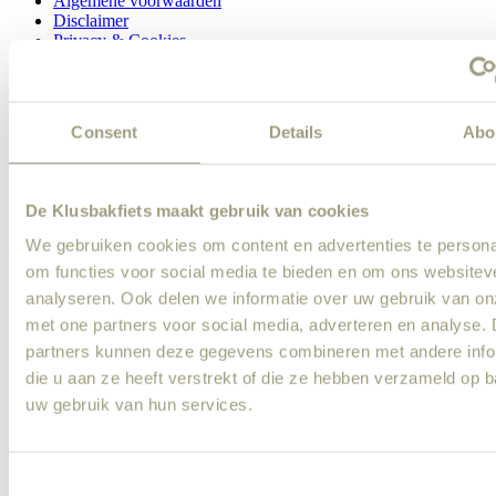
Algemene voorwaarden
Disclaimer
Privacy & Cookies
Login
Consent
Details
Abo
Klusser
Wand plaatsen
Vloer leggen
De Klusbakfiets maakt gebruik van cookies
Kast installeren
Keukenrenovatie
We gebruiken cookies om content en advertenties te persona
Verlichting installeren
om functies voor social media te bieden en om ons websitev
Kitwerk
analyseren. Ook delen we informatie over uw gebruik van on
Meubel montage
Lamp laten ophangen
met one partners voor social media, adverteren en analyse.
partners kunnen deze gegevens combineren met andere info
Schilder
die u aan ze heeft verstrekt of die ze hebben verzameld op 
uw gebruik van hun services.
Muren schilderen
Deuren en kozijnen schilderen
Buiten schilderwerk
Trap schilderen
Consent
Houtrot repareren