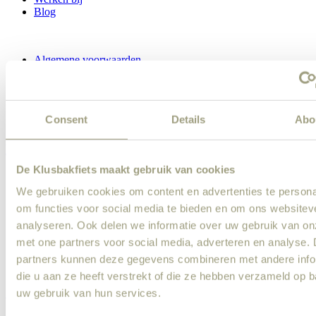
Blog
Algemene voorwaarden
Disclaimer
Privacy & Cookies
Login
Consent
Details
Abo
Klusser
De Klusbakfiets maakt gebruik van cookies
Wand plaatsen
Vloer leggen
We gebruiken cookies om content en advertenties te persona
Kast installeren
om functies voor social media te bieden en om ons websitev
Keukenrenovatie
analyseren. Ook delen we informatie over uw gebruik van on
Verlichting installeren
Kitwerk
met one partners voor social media, adverteren en analyse.
Meubel montage
partners kunnen deze gegevens combineren met andere info
Lamp laten ophangen
die u aan ze heeft verstrekt of die ze hebben verzameld op 
Schilder
uw gebruik van hun services.