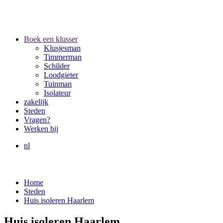
Boek een klusser
Klusjesman
Timmerman
Schilder
Loodgieter
Tuinman
Isolateur
zakelijk
Steden
Vragen?
Werken bij
nl
Home
Steden
Huis isoleren Haarlem
Huis isoleren Haarlem