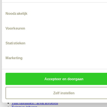
Muren schilderen
Deuren en kozijnen schilderen
Consent
Buiten schilderwerk
Noodzakelijk
Trap schilderen
Selection
Houtrot repareren
Muur voorbereiden en voorstrijk aanbrengen
Voorkeuren
Loodgieter
Sanitair installeren
Statistieken
Badkamer renovatie
Kraan vervangen of repareren
Lekkage
Marketing
Wasmachine aansluiten
Tuinman
Snoeiwerk
Accepteer en doorgaan
Tuin winterklaar maken
Onkruid verwijderen
Grasmaaien
Zelf instellen
Tuin zomerklaar maken
Border aanleggen
Tuin opruimen / afval afvoeren