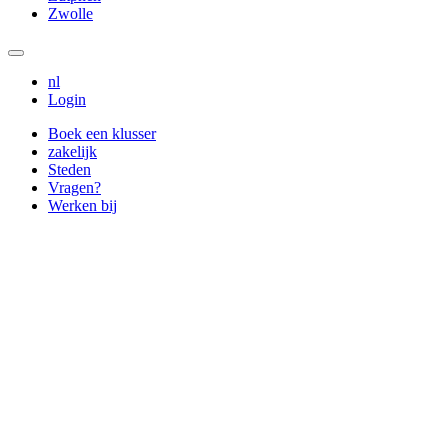
Zwolle
nl
Login
Boek een klusser
zakelijk
Steden
Vragen?
Werken bij