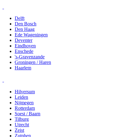
Delft
Den Bosch
Den Haag
Ede Wageningen
Deventer
Eindhoven
Enschede
's-Gravenzande
Groningen / Haren
Haarlem
Hilversum
Leiden
Nijmegen
Rotterdam
Soest / Baarn
Tilburg
Utrecht
Zeist
Zutphen