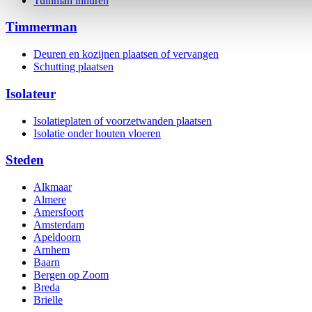
Tuinman inhuren
Timmerman
Deuren en kozijnen plaatsen of vervangen
Schutting plaatsen
Isolateur
Isolatieplaten of voorzetwanden plaatsen
Isolatie onder houten vloeren
Steden
Alkmaar
Almere
Amersfoort
Amsterdam
Apeldoorn
Arnhem
Baarn
Bergen op Zoom
Breda
Brielle