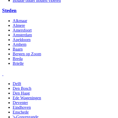
Isolatie onder houten vloeren
Steden
Alkmaar
Almere
Amersfoort
Amsterdam
Apeldoorn
Arnhem
Baarn
Bergen op Zoom
Breda
Brielle
Delft
Den Bosch
Den Haag
Ede Wageningen
Deventer
Eindhoven
Enschede
's-Gravenzande