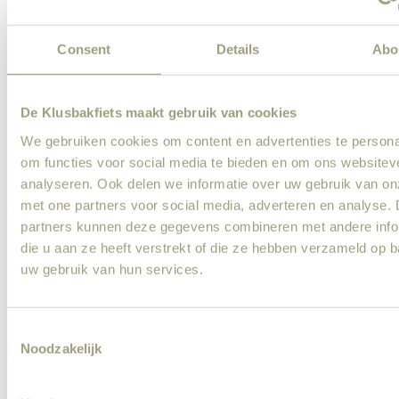
Klusser
Consent
Details
Abo
Wand plaatsen
Vloer leggen
Kast installeren
Keukenrenovatie
De Klusbakfiets maakt gebruik van cookies
Verlichting installeren
Kitwerk
We gebruiken cookies om content en advertenties te persona
Meubel montage
om functies voor social media te bieden en om ons websitev
Lamp laten ophangen
analyseren. Ook delen we informatie over uw gebruik van on
Schilder
met one partners voor social media, adverteren en analyse.
partners kunnen deze gegevens combineren met andere info
Muren schilderen
die u aan ze heeft verstrekt of die ze hebben verzameld op 
Deuren en kozijnen schilderen
Buiten schilderwerk
uw gebruik van hun services.
Trap schilderen
Houtrot repareren
Muur voorbereiden en voorstrijk aanbrengen
Consent
Loodgieter
Noodzakelijk
Selection
Sanitair installeren