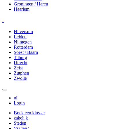
Groningen / Haren
Haarlem
Hilversum
Leiden
Nijmegen
Rotterdam
Soest / Baarn
Tilburg
Utrecht
Zeist
Zutphen
Zwolle
nl
Login
Boek een klusser
zakelijk
Steden
Vragen?