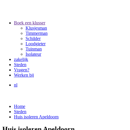
Boek een klusser
Klusjesman
Timmerman
Schilder
Loodgieter
Tuinman
Isolateur
zakelijk
Steden
Vragen?
Werken bij
nl
Home
Steden
Huis isoleren Apeldoorn
Huis isoleren Apeldoorn