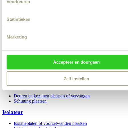
Badkamer renovatie
Voorkeuren
Kraan vervangen of repareren
Lekkage
Wasmachine aansluiten
Statistieken
Tuinman
Marketing
Snoeiwerk
Tuin winterklaar maken
Onkruid verwijderen
Grasmaaien
Tuin zomerklaar maken
Accepteer en doorgaan
Border aanleggen
Tuin opruimen / afval afvoeren
Tuinman inhuren
Zelf instellen
Timmerman
Deuren en kozijnen plaatsen of vervangen
Schutting plaatsen
Isolateur
Isolatieplaten of voorzetwanden plaatsen