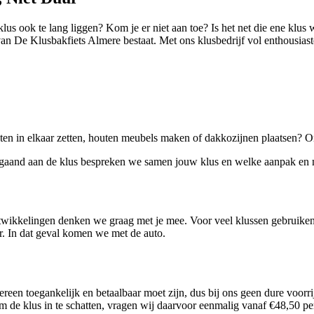
s ook te lang liggen? Kom je er niet aan toe? Is het net die ene klus wa
an De Klusbakfiets Almere bestaat. Met ons klusbedrijf vol enthousiast
sten in elkaar zetten, houten meubels maken of dakkozijnen plaatsen? 
gaand aan de klus bespreken we samen jouw klus en welke aanpak en m
e ontwikkelingen denken we graag met je mee. Voor veel klussen gebrui
er. In dat geval komen we met de auto.
en toegankelijk en betaalbaar moet zijn, dus bij ons geen dure voorrij
m de klus in te schatten, vragen wij daarvoor eenmalig vanaf €48,50 p