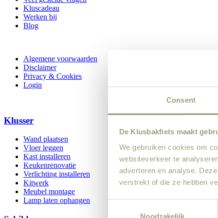
Kluscadeau
Werken bij
Blog
Algemene voorwaarden
Disclaimer
Privacy & Cookies
Login
Consent
Klusser
De Klusbakfiets maakt gebr
Wand plaatsen
We gebruiken cookies om cont
Vloer leggen
Kast installeren
websiteverkeer te analyseren
Keukenrenovatie
adverteren en analyse. Deze
Verlichting installeren
verstrekt of die ze hebben v
Kitwerk
Meubel montage
Lamp laten ophangen
Consent
Noodzakelijk
Selection