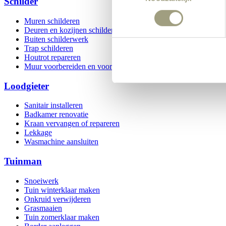
Schilder
Muren schilderen
Deuren en kozijnen schilderen
Buiten schilderwerk
Trap schilderen
Houtrot repareren
Muur voorbereiden en voorstrijk aanbrengen
Loodgieter
Sanitair installeren
Badkamer renovatie
Kraan vervangen of repareren
Lekkage
Wasmachine aansluiten
Tuinman
Snoeiwerk
Tuin winterklaar maken
Onkruid verwijderen
Grasmaaien
Tuin zomerklaar maken