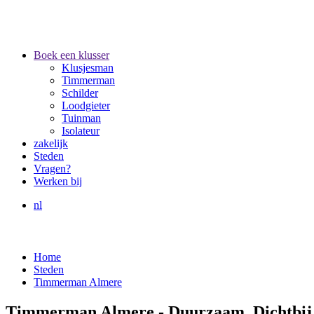
Boek een klusser
Klusjesman
Timmerman
Schilder
Loodgieter
Tuinman
Isolateur
zakelijk
Steden
Vragen?
Werken bij
nl
Home
Steden
Timmerman Almere
Timmerman Almere - Duurzaam, Dichtbij,