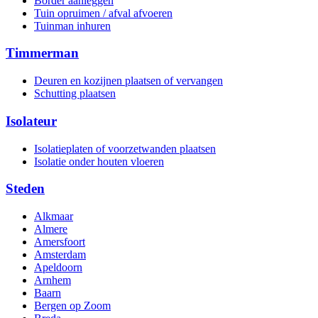
Border aanleggen
Tuin opruimen / afval afvoeren
Tuinman inhuren
Timmerman
Deuren en kozijnen plaatsen of vervangen
Schutting plaatsen
Isolateur
Isolatieplaten of voorzetwanden plaatsen
Isolatie onder houten vloeren
Steden
Alkmaar
Almere
Amersfoort
Amsterdam
Apeldoorn
Arnhem
Baarn
Bergen op Zoom