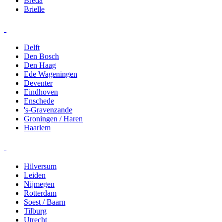
Breda
Brielle
Delft
Den Bosch
Den Haag
Ede Wageningen
Deventer
Eindhoven
Enschede
's-Gravenzande
Groningen / Haren
Haarlem
Hilversum
Leiden
Nijmegen
Rotterdam
Soest / Baarn
Tilburg
Utrecht