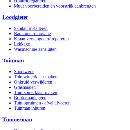
Houtrot repareren
Muur voorbereiden en voorstrijk aanbrengen
Loodgieter
Sanitair installeren
Badkamer renovatie
Kraan vervangen of repareren
Lekkage
Wasmachine aansluiten
Tuinman
Snoeiwerk
Tuin winterklaar maken
Onkruid verwijderen
Grasmaaien
Tuin zomerklaar maken
Border aanleggen
Tuin opruimen / afval afvoeren
Tuinman inhuren
Timmerman