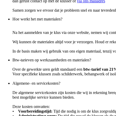
dan gerust contact op met de klusser of
via ons mailadres
Samen zorgen we ervoor dat je probleem snel en naar tevreden
Hoe werkt het met materialen?
Na het aanmelden van je klus via onze website, nemen wij conta
Wij kunnen de materialen altijd voor je verzorgen. Houd er rek
In de basis maken wij gebruik van ons eigen materiaal, tenzij v
Btw-tarieven op werkzaamheden en materialen?
Over de gewerkte uren geldt standaard een
btw-tarief van 21
Voor specifieke klussen zoals schilderwerk, behangwerk of isol
Algemene- en servicekosten?
De algemene servicekosten zijn kosten die wij in rekening breng
best mogelijke service kunnen bieden.
Deze kosten omvatten:
•
Voorbereidingstijd:
Tijd die nodig is om de klus zorgvuldi
•
Administratieve uren:
De tijd die zowel de klusser als de