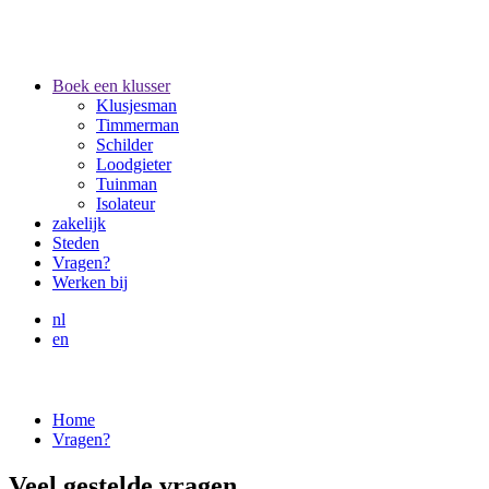
Boek een klusser
Klusjesman
Timmerman
Schilder
Loodgieter
Tuinman
Isolateur
zakelijk
Steden
Vragen?
Werken bij
nl
en
Home
Vragen?
Veel gestelde vragen