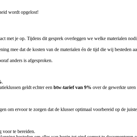
heid wordt opgelost!
ct met je op. Tijdens dit gesprek overleggen we welke materialen nodig
ening mee dat de kosten van de materialen én de tijd die wij besteden 
ooraf anders is afgesproken.
%
.
atieklussen geldt echter een
btw-tarief van 9%
over de gewerkte uren 
en om ervoor te zorgen dat de klusser optimaal voorbereid op de juiste p
g voor te bereiden.
 planning besteden om alles van begin tot eind correct te documenteren e