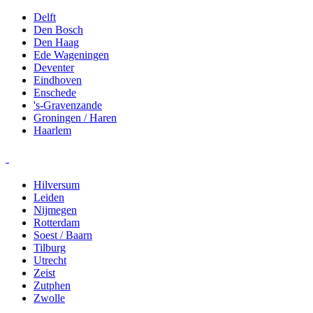
Delft
Den Bosch
Den Haag
Ede Wageningen
Deventer
Eindhoven
Enschede
's-Gravenzande
Groningen / Haren
Haarlem
Hilversum
Leiden
Nijmegen
Rotterdam
Soest / Baarn
Tilburg
Utrecht
Zeist
Zutphen
Zwolle