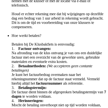
nemen met de klusser of met de locatie via e-mail of
telefonisch.
Houd er echter rekening mee dat bij wijzigingen op dezelfde
dag een bedrag van 1 uur arbeid in rekening wordt gebracht.
Dit is om de tijd en voorbereiding van onze klussers te
compenseren.
Hoe werkt betalen?
Betalen bij De Klusbakfiets is eenvoudig:
1.
Factuur ontvangen:
Na afronding van de klus ontvang je van ons een duidelijke
factuur met een overzicht van de gewerkte uren, gebruikte
materialen en eventuele extra kosten.
2.
Betaalmethoden:
(We accepteren geen contante
betalingen)
Je kunt het factuurbedrag overmaken naar het
rekeningnummer dat op de factuur staat vermeld. Vermeld
hierbij altijd het
factuurnummer
als referentie.
3.
Betalingstermijn:
De factuur dient binnen de afgesproken betalingstermijn van
7
dagen
te worden voldaan.
4.
Herinneringen:
Mocht de betaling onverhoopt niet op tijd worden voldaan,