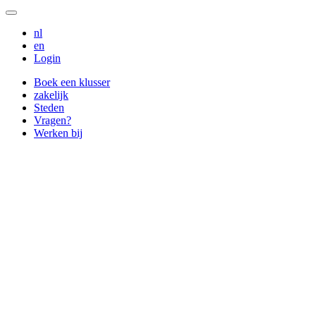
nl
en
Login
Boek een klusser
zakelijk
Steden
Vragen?
Werken bij