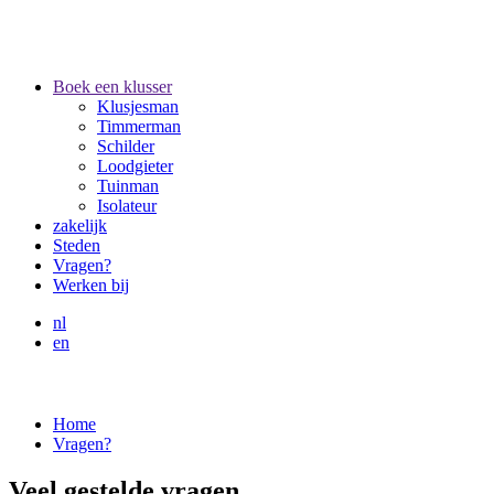
Boek een klusser
Klusjesman
Timmerman
Schilder
Loodgieter
Tuinman
Isolateur
zakelijk
Steden
Vragen?
Werken bij
nl
en
Home
Vragen?
Veel gestelde vragen