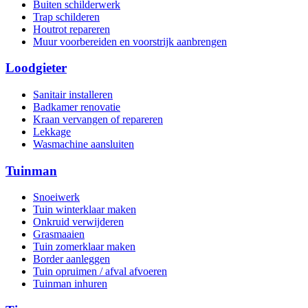
Buiten schilderwerk
Trap schilderen
Houtrot repareren
Muur voorbereiden en voorstrijk aanbrengen
Loodgieter
Sanitair installeren
Badkamer renovatie
Kraan vervangen of repareren
Lekkage
Wasmachine aansluiten
Tuinman
Snoeiwerk
Tuin winterklaar maken
Onkruid verwijderen
Grasmaaien
Tuin zomerklaar maken
Border aanleggen
Tuin opruimen / afval afvoeren
Tuinman inhuren