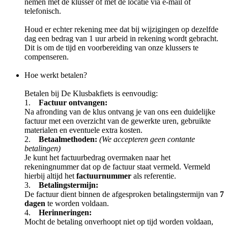
nemen met de klusser of met de locatie via e-mail of
telefonisch.
Houd er echter rekening mee dat bij wijzigingen op dezelfde
dag een bedrag van 1 uur arbeid in rekening wordt gebracht.
Dit is om de tijd en voorbereiding van onze klussers te
compenseren.
Hoe werkt betalen?
Betalen bij De Klusbakfiets is eenvoudig:
1.
Factuur ontvangen:
Na afronding van de klus ontvang je van ons een duidelijke
factuur met een overzicht van de gewerkte uren, gebruikte
materialen en eventuele extra kosten.
2.
Betaalmethoden:
(We accepteren geen contante
betalingen)
Je kunt het factuurbedrag overmaken naar het
rekeningnummer dat op de factuur staat vermeld. Vermeld
hierbij altijd het
factuurnummer
als referentie.
3.
Betalingstermijn:
De factuur dient binnen de afgesproken betalingstermijn van
7
dagen
te worden voldaan.
4.
Herinneringen:
Mocht de betaling onverhoopt niet op tijd worden voldaan,