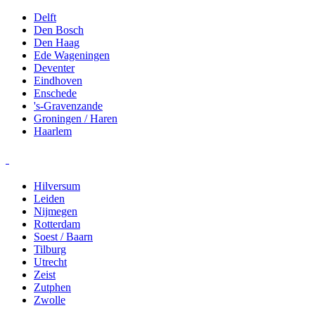
Delft
Den Bosch
Den Haag
Ede Wageningen
Deventer
Eindhoven
Enschede
's-Gravenzande
Groningen / Haren
Haarlem
Hilversum
Leiden
Nijmegen
Rotterdam
Soest / Baarn
Tilburg
Utrecht
Zeist
Zutphen
Zwolle