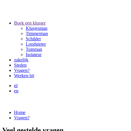
Boek een klusser
Klusjesman
Timmerman
Schilder
Loodgieter
Tuinman
Isolateur
zakelijk
Steden
Vragen?
Werken bij
nl
en
Home
Vragen?
Veel gestelde vragen