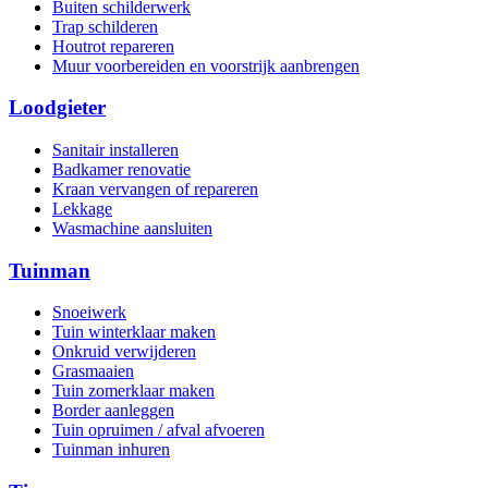
Buiten schilderwerk
Trap schilderen
Houtrot repareren
Muur voorbereiden en voorstrijk aanbrengen
Loodgieter
Sanitair installeren
Badkamer renovatie
Kraan vervangen of repareren
Lekkage
Wasmachine aansluiten
Tuinman
Snoeiwerk
Tuin winterklaar maken
Onkruid verwijderen
Grasmaaien
Tuin zomerklaar maken
Border aanleggen
Tuin opruimen / afval afvoeren
Tuinman inhuren