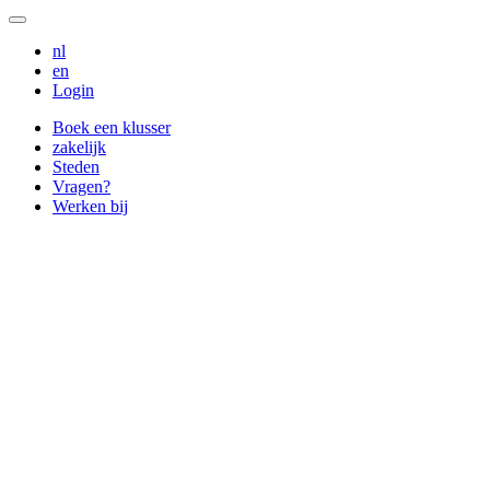
nl
en
Login
Boek een klusser
zakelijk
Steden
Vragen?
Werken bij