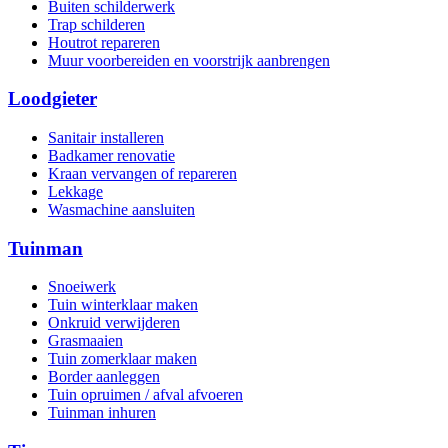
Buiten schilderwerk
Trap schilderen
Houtrot repareren
Muur voorbereiden en voorstrijk aanbrengen
Loodgieter
Sanitair installeren
Badkamer renovatie
Kraan vervangen of repareren
Lekkage
Wasmachine aansluiten
Tuinman
Snoeiwerk
Tuin winterklaar maken
Onkruid verwijderen
Grasmaaien
Tuin zomerklaar maken
Border aanleggen
Tuin opruimen / afval afvoeren
Tuinman inhuren