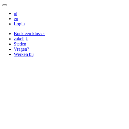
nl
en
Login
Boek een klusser
zakelijk
Steden
Vragen?
Werken bij