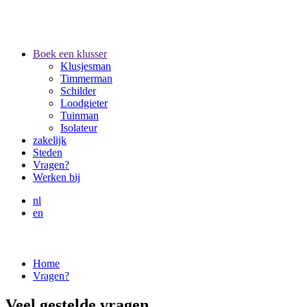
Boek een klusser
Klusjesman
Timmerman
Schilder
Loodgieter
Tuinman
Isolateur
zakelijk
Steden
Vragen?
Werken bij
nl
en
Home
Vragen?
Veel gestelde vragen