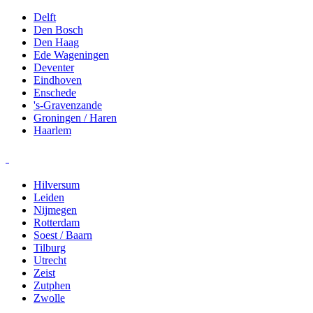
Delft
Den Bosch
Den Haag
Ede Wageningen
Deventer
Eindhoven
Enschede
's-Gravenzande
Groningen / Haren
Haarlem
Hilversum
Leiden
Nijmegen
Rotterdam
Soest / Baarn
Tilburg
Utrecht
Zeist
Zutphen
Zwolle