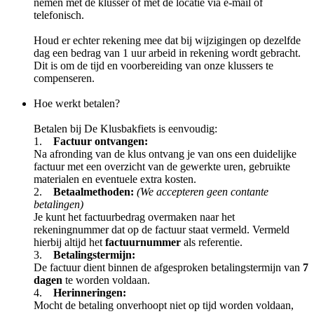
nemen met de klusser of met de locatie via e-mail of
telefonisch.
Houd er echter rekening mee dat bij wijzigingen op dezelfde
dag een bedrag van 1 uur arbeid in rekening wordt gebracht.
Dit is om de tijd en voorbereiding van onze klussers te
compenseren.
Hoe werkt betalen?
Betalen bij De Klusbakfiets is eenvoudig:
1.
Factuur ontvangen:
Na afronding van de klus ontvang je van ons een duidelijke
factuur met een overzicht van de gewerkte uren, gebruikte
materialen en eventuele extra kosten.
2.
Betaalmethoden:
(We accepteren geen contante
betalingen)
Je kunt het factuurbedrag overmaken naar het
rekeningnummer dat op de factuur staat vermeld. Vermeld
hierbij altijd het
factuurnummer
als referentie.
3.
Betalingstermijn:
De factuur dient binnen de afgesproken betalingstermijn van
7
dagen
te worden voldaan.
4.
Herinneringen:
Mocht de betaling onverhoopt niet op tijd worden voldaan,